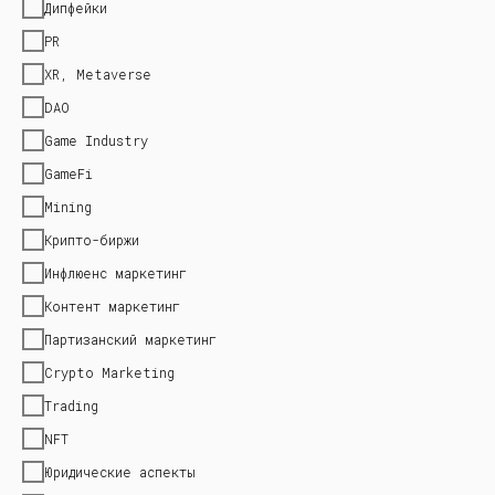
Дипфейки
PR
XR, Metaverse
DAO
Game Industry
GameFi
Mining
Крипто-биржи
Инфлюенс маркетинг
Контент маркетинг
Партизанский маркетинг
Crypto Marketing
Trading
NFT
Юридические аспекты