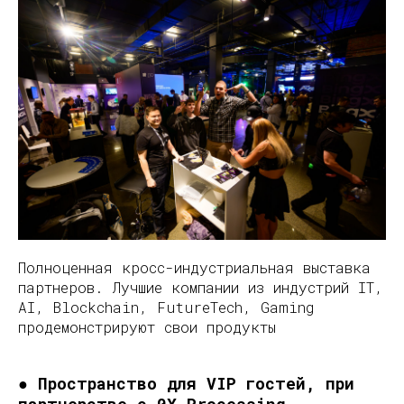
Полноценная кросс-индустриальная выставка
партнеров. Лучшие компании из индустрий IT,
AI, Blockchain, FutureTech, Gaming
продемонстрируют свои продукты
● Пространство для VIP гостей, при
партнерстве с 0X Processing