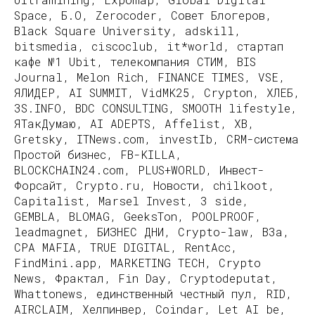
Space, Б.О, Zerocoder, Совет Блогеров,
Black Square University, adskill,
bitsmedia, ciscoclub, it*world, стартап
кафе №1 Ubit, телекомпания СТИМ, BIS
Journal, Melon Rich, FINANCE TIMES, VSE,
ЯЛИДЕР, AI SUMMIT, VidMK25, Crypton, ХЛЕБ,
3S.INFO, BDC CONSULTING, SMOOTH lifestyle,
ЯТакДумаю, AI ADEPTS, Affelist, XB,
Gretsky, ITNews.com, investIb, CRM-система
Простой бизнес, FB-KILLA,
BLOCKCHAIN24.com, PLUS+WORLD, Инвест-
Форсайт, Crypto.ru, Новости, chilkoot,
Capitalist, Marsel Invest, 3 side,
GEMBLA, BLOMAG, GeeksTon, POOLPROOF,
leadmagnet, БИЗНЕС ДНИ, Crypto-law, B3a,
CPA MAFIA, TRUE DIGITAL, RentAcc,
FindMini.app, MARKETING TECH, Crypto
News, Фрактал, Fin Day, Cryptodeputat,
Whattonews, единственный честный пул, RID,
AIRCLAIM, Хелпинвер, Coindar, Let AI be,