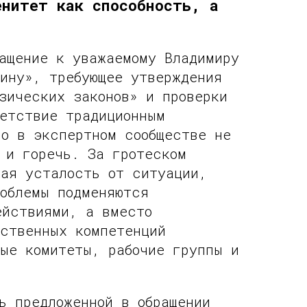
енитет как способность, а
ращение к уважаемому Владимиру
ину», требующее утверждения
зических законов» и проверки
ветствие традиционным
ло в экспертном сообществе не
 и горечь. За гротеском
кая усталость от ситуации,
роблемы подменяются
ействиями, а вместо
бственных компетенций
ные комитеты, рабочие группы и
.
ь предложенной в обращении