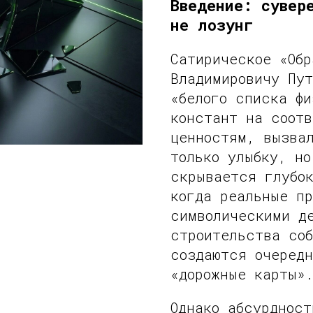
Введение: сувер
не лозунг
Сатирическое «Об
Владимировичу Пут
«белого списка фи
констант на соот
ценностям, вызва
только улыбку, но
скрывается глубо
когда реальные п
символическими д
строительства со
создаются очеред
«дорожные карты»
Однако абсурдност