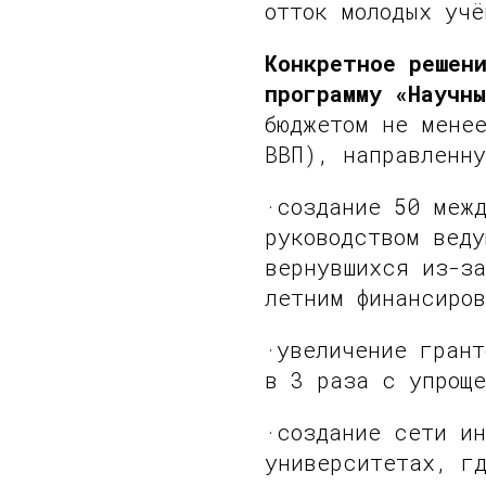
отток молодых учё
Конкретное решен
программу «Научны
бюджетом не менее
ВВП), направленну
·создание 50 межд
руководством веду
вернувшихся из-за
летним финансиро
·увеличение грант
в 3 раза с упроще
·создание сети и
университетах, г