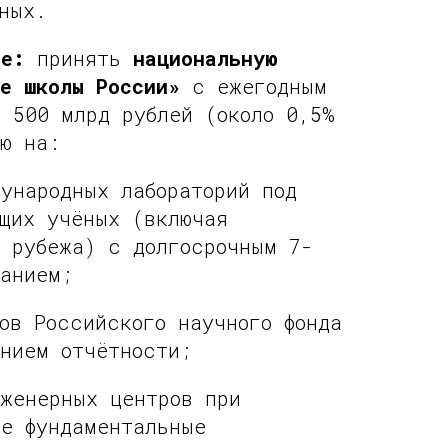
ных.
ие:
принять
национальную
е школы России»
с ежегодным
 500 млрд рублей (около 0,5%
ю на:
ународных лабораторий под
щих учёных (включая
 рубежа) с долгосрочным 7-
ванием;
ов Российского научного фонда
нием отчётности;
нженерных центров при
де фундаментальные