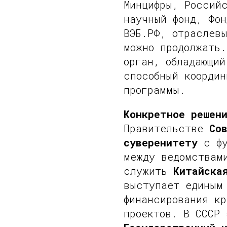
Минцифры, Россий
научный фонд, Фон
ВЭБ.РФ, отраслев
можно продолжать
орган, обладающий
способный координ
программы.
Конкретное решен
Правительстве
Со
суверенитету
с фу
между ведомствам
служить
Китайска
выступает единым
финансирования кр
проектов. В СССР 