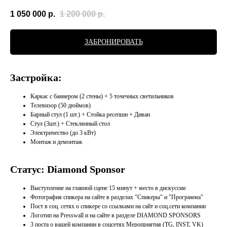
1 050 000
р.
1 200 000
р.
ЗАБРОНИРОВАТЬ
Застройка:
Каркас с баннером (2 стены) + 5 точечных светильников
Телевизор (50 дюймов)
Барный стул (1 шт.) + Стойка ресепшн + Диван
Стул (3шт.) + Стеклянный стол
Электричество (до 3 кВт)
Монтаж и демонтаж
Статус: Diamond Sponsor
Выступление на главной сцене 15 минут + место в дискуссии
Фотография спикера на сайте в разделах "Спикеры" и "Программа"
Пост в соц. сетях о спикере со ссылками на сайт и соц.сети компании
Логотип на Presswall и на сайте в разделе DIAMOND SPONSORS
3 поста о вашей компании в соцсетях Мероприятия (TG, INST, VK)