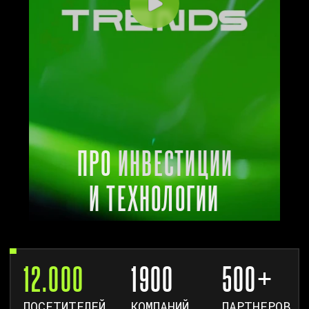
ПРO
ИНВЕСТИЦИИ
И ТЕХНОЛОГИИ
12.000
1900
500+
ПОСЕТИТЕЛЕЙ
КОМПАНИЙ
ПАРТНЕРОВ
70
20+
2/5
СТЕНДОВ
СТРАН
УЧАСТНИКОВ
C-LEVEL
Смотреть Видео
THE TRENDS V
В ДЕТАЛЯХ