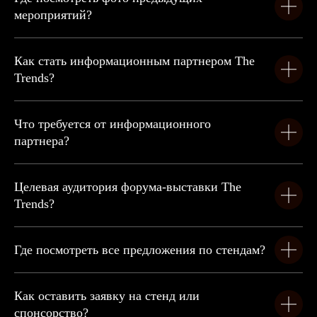
Форум-выставка THE TRENDS является закрытым мероприятием.
Информация, содержащаяся на данном сайте, НЕ ЯВЛЯЕТСЯ
РЕКЛАМОЙ цифровых валют, а равно товаров (работ, услуг)
в целях обращения или организации обращения цифровых валют.
Спикеры
The Trends IV что было?
Программа
The Trends III что было?
Партнеры
The Trends 2.0 что было?
The Trends что было?
Спонсоры
Генеральный
спонсор