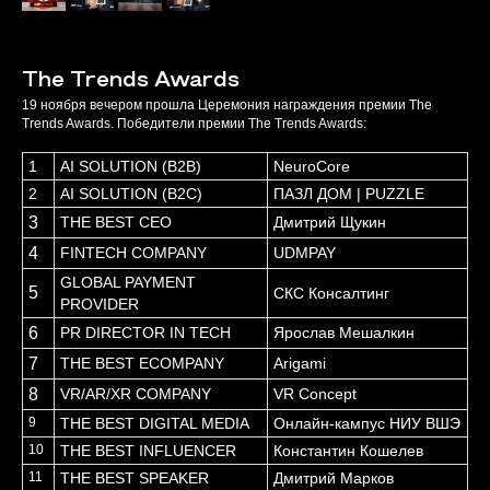
The Trends Awards
19 ноября вечером прошла Церемония награждения премии The
Trends Awards. Победители премии The Trends Awards:
1
AI SOLUTION (B2B)
NeuroCore
2
AI SOLUTION (B2С)
ПАЗЛ ДОМ | PUZZLE
3
THE BEST CEO
Дмитрий Щукин
4
FINTECH COMPANY
UDMPAY
GLOBAL PAYMENT
5
СКС Консалтинг
PROVIDER
6
PR DIRECTOR IN TECH
Ярослав Мешалкин
7
THE BEST ECOMPANY
Arigami
8
VR/AR/XR COMPANY
VR Concept
9
THE BEST DIGITAL MEDIA
Онлайн-кампус НИУ ВШЭ
10
THE BEST INFLUENCER
Константин Кошелев
11
THE BEST SPEAKER
Дмитрий Марков