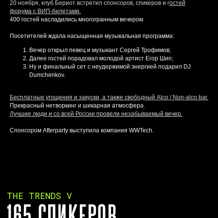
20 ноября, клуб Бериот встретил спонсоров, спикеров и г
остей
форума с ВИП-билетами.
400 гостей насладились многогранным вечером.
Посетителей ждала насыщенная музыкальная программа:
Вечер открыл певец и музыкант Сергей Трофимов;
Далее гостей порадовал молодой артист Егор Шип;
Ну и финальный сет с неудержимой энергией подарил DJ
Dumchenkov.
Бесплатные угощения и закуски, а также свободный Alco / Non-alco bar.
Прекрасный нетворкинг и шикарная атмосфера.
Лучшие люди и со всей России провели незабываемый вечер.
Спонсором Afterparty выступила компания WWTech.