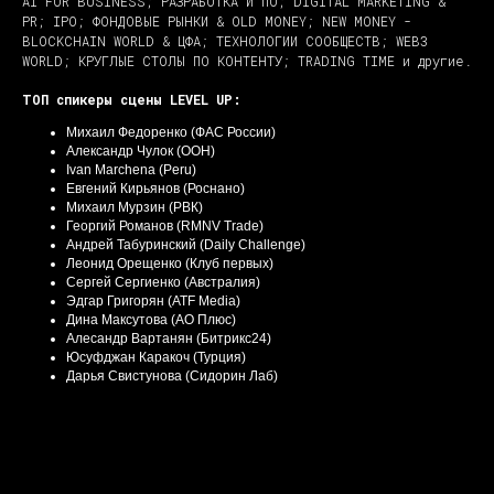
AI FOR BUSINESS; РАЗРАБОТКА И ПО; DIGITAL MARKETING &
PR; IPO; ФОНДОВЫЕ РЫНКИ & OLD MONEY; NEW MONEY -
BLOCKCHAIN WORLD & ЦФА; ТЕХНОЛОГИИ СООБЩЕСТВ; WEB3
WORLD; КРУГЛЫЕ СТОЛЫ ПО КОНТЕНТУ; TRADING TIME и другие.
ТОП спикеры сцены LEVEL UP:
Михаил Федоренко (ФАС России)
Александр Чулок (ООН)
Ivan Marchena (Peru)
Евгений Кирьянов (Роснано)
Михаил Мурзин (РВК)
Георгий Романов (RMNV Trade)
Андрей Табуринский (Daily Challenge)
Леонид Орещенко (Клуб первых)
Сергей Сергиенко (Австралия)
Эдгар Григорян (ATF Media)
Дина Максутова (АО Плюс)
Алесандр Вартанян (Битрикс24)
Юсуфджан Каракоч (Турция)
Дарья Свистунова (Сидорин Лаб)