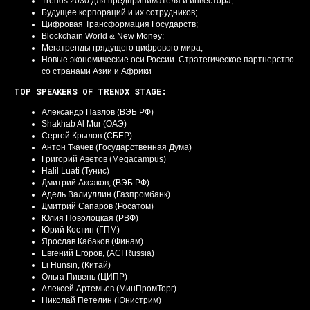
Trends 2030 для предпринимателя и инвестора;
Будущее корпораций и их сотрудников;
Цифровая Трансформация Государств;
Blockchain World & New Money;
Мегатренды грядущего цифрового мира;
Новые экономические оси России. Стратегическое партнерство
со странами Азии и Африки
TOP SPEAKERS OF TRENDX STAGE:
Александр Павлов (ВЭБ РФ)
Shakhab Al Mur (ОАЭ)
Сергей Крылов (СБЕР)
Антон Ткачев (Государственная Дума)
Григорий Аветов (Megacampus)
Halil Luati (Тунис)
Дмитрий Аксаков, (ВЭБ.РФ)
Адель Валиуллин (Газпромбанк)
Дмитрий Сапаров (Росатом)
Юлия Поволоцкая (РВФ)
Юрий Костин (ГПМ)
Ярослав Кабаков (Финам)
Евгений Егоров, (ACI Russia)
Li Hunsin, (Китай)
Ольга Пивень (ЦИПР)
Алексей Артемьев (МинПромТорг)
Николай Петелин (Юнистрим)