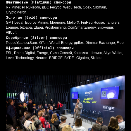
Платиновые (Platinum) спонсоры
R7 Miner, РН-Энерго, ДВС Ресурс, Web3 Tech, Coex, Sibmain,
CryptoMerch.
Золотые (Gold) спонсоры
GMT Legal, Egorov Mining, Moonone, MeliorX, FinReg House, Tangiers
Lounge, bitpapa, Шард, Prostomining, ComSmartEnergy, Биржевик,
AffCult.
Серебряные (Silver) спонсоры
ПервоУральскБанк, GTeh, Weltall Energy, gptfox, Dimmar Exchange, Flopi
Официальные (Official) спонсоры
FSL, Rhino Digital, Energo, Сила Связей, Кашалот Шеринг, Altyn Wallet,
Level Technology, Neuron, BRIDGE, BYDFi, Gigatea, Skillout.