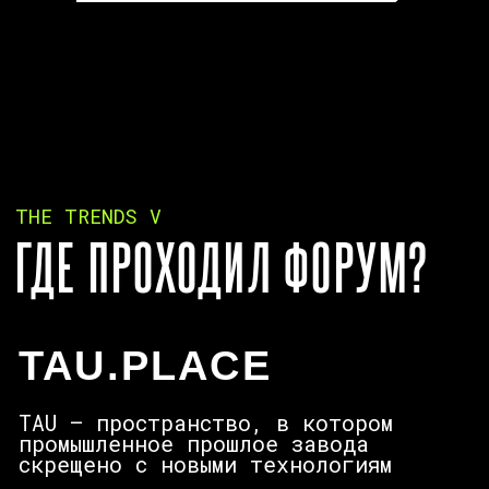
TAU — пространство, в котором
промышленное прошлое завода
скрещено с новыми технологиям
7.000
общая
M²
площадь
Наведите на
+
,
чтобы
посмотреть
LEVEL UP
ENTRANCE
EXPO
MAIN EXPO
TRENDX STAGE